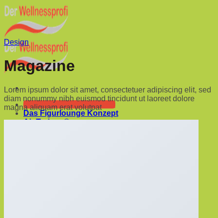
Skip
to
content
Design
Magazine
Lorem ipsum dolor sit amet, consectetuer adipiscing elit, sed
diam nonummy nibh euismod tincidunt ut laoreet dolore
Hotline +49 0160 5342593
magna aliquam erat volutpat
Das Figurlounge Konzept
Air Trainer ®
Kontakt